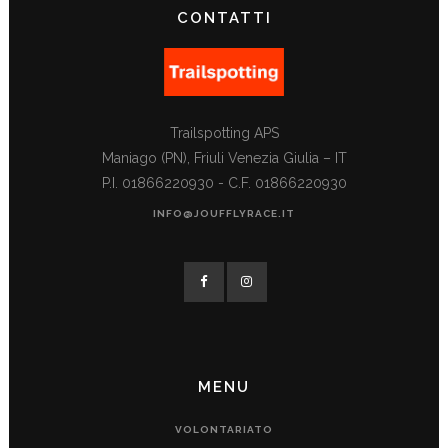
CONTATTI
Trailspotting APS
Maniago (PN), Friuli Venezia Giulia – IT
P.I. 01866220930 - C.F. 01866220930
INFO@JOUFFLYRACE.IT
MENU
VOLONTARIATO