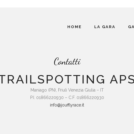
HOME
LA GARA
G
Contatti
TRAILSPOTTING AP
Maniago (PN), Friuli Venezia Giulia – IT
P.I. 01866220930 – C.F. 01866220930
info@joufflyrace.it