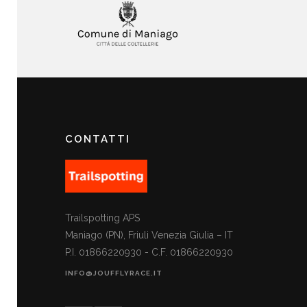
CONTATTI
Trailspotting APS
Maniago (PN), Friuli Venezia Giulia – IT
P.I. 01866220930 - C.F. 01866220930
INFO@JOUFFLYRACE.IT