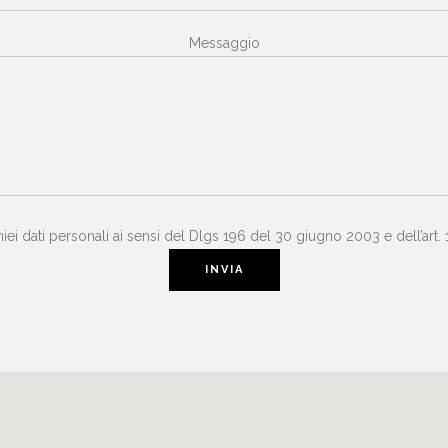
Messaggio
iei dati personali ai sensi del Dlgs 196 del 30 giugno 2003 e dell’a