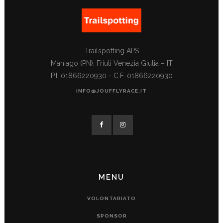
Trailspotting APS
Maniago (PN), Friuli Venezia Giulia – IT
P.I. 01866220930 - C.F. 01866220930
INFO@JOUFFLYRACE.IT
MENU
VOLONTARIATO
SPONSOR