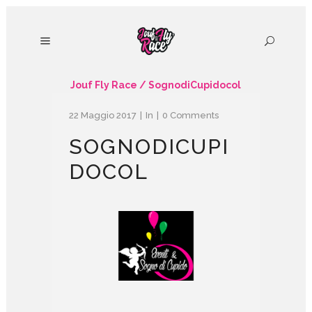
Jouf Fly Race
/
SognodiCupidocol
22 Maggio 2017
In
0 Comments
SOGNODICUPI
DOCOL