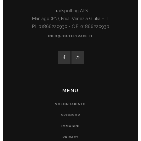
Trailspotting APS
Maniago (PN), Friuli Venezia Giulia – IT
P.I. 01866220930 - C.F. 01866220930
INFO@JOUFFLYRACE.IT
MENU
VOLONTARIATO
SPONSOR
IMMAGINI
PRIVACY