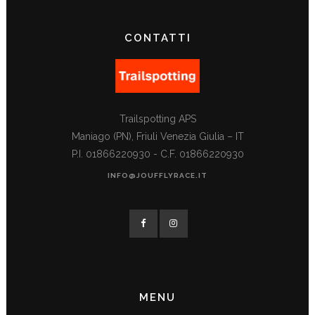
CONTATTI
Trailspotting APS
Maniago (PN), Friuli Venezia Giulia – IT
P.I. 01866220930 - C.F. 01866220930
INFO@JOUFFLYRACE.IT
MENU