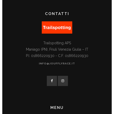
CONTATTI
Trailspotting APS
Maniago (PN), Friuli Venezia Giulia – IT
P.I. 01866220930 - C.F. 01866220930
INFO@JOUFFLYRACE.IT
MENU