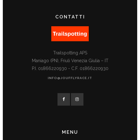
CONTATTI
Trailspotting APS
Maniago (PN), Friuli Venezia Giulia – IT
P.I. 01866220930 - C.F. 01866220930
INFO@JOUFFLYRACE.IT
MENU