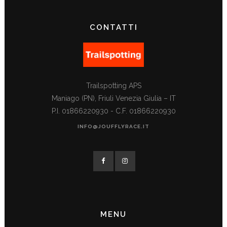
CONTATTI
Trailspotting APS
Maniago (PN), Friuli Venezia Giulia – IT
P.I. 01866220930 - C.F. 01866220930
INFO@JOUFFLYRACE.IT
MENU