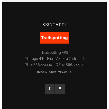
CONTATTI
Trailspotting APS
Maniago (PN), Friuli Venezia Giulia – IT
P.I. 01866220930 - C.F. 01866220930
INFO@JOUFFLYRACE.IT