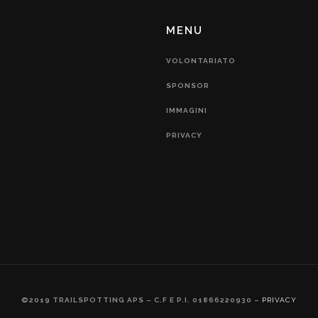
MENU
VOLONTARIATO
SPONSOR
IMMAGINI
PRIVACY
©2019 TRAILSPOTTING APS – C.F E P.I. 01866220930 –
PRIVACY
CREDITS:
ETRIC BIASONI