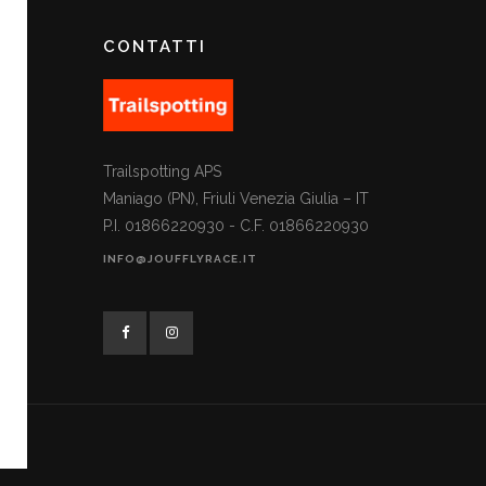
CONTATTI
Trailspotting APS
Maniago (PN), Friuli Venezia Giulia – IT
P.I. 01866220930 - C.F. 01866220930
INFO@JOUFFLYRACE.IT