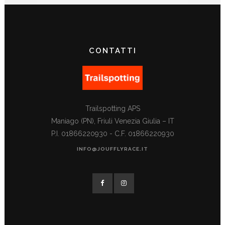
CONTATTI
Trailspotting APS
Maniago (PN), Friuli Venezia Giulia – IT
P.I. 01866220930 - C.F. 01866220930
INFO@JOUFFLYRACE.IT