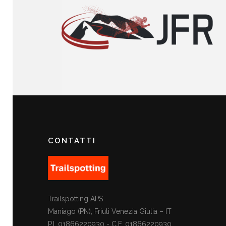
CONTATTI
Trailspotting APS
Maniago (PN), Friuli Venezia Giulia – IT
P.I. 01866220930 - C.F. 01866220930