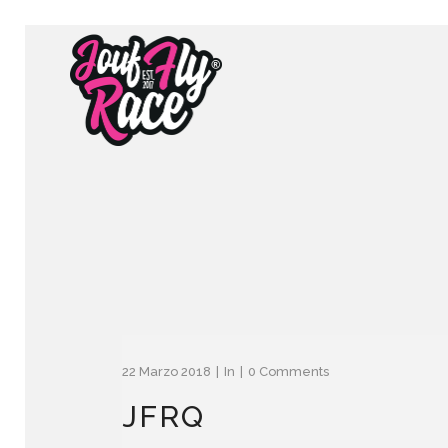
22 Marzo 2018
In
0 Comments
JFRQ