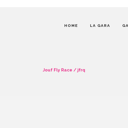
HOME
LA GARA
G
Jouf Fly Race
/
jfrq