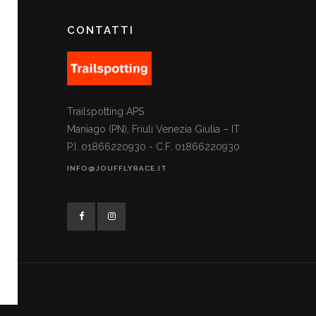
CONTATTI
Trailspotting APS
Maniago (PN), Friuli Venezia Giulia – IT
P.I. 01866220930 - C.F. 01866220930
INFO@JOUFFLYRACE.IT