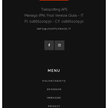
Trailspotting APS
Maniago (PN), Friuli Venezia Giulia – IT
P.I. 01866220930 - C.F. 01866220930
INFO@JOUFFLYRACE.IT
MENU
VOLONTARIATO
SPONSOR
IMMAGINI
PRIVACY