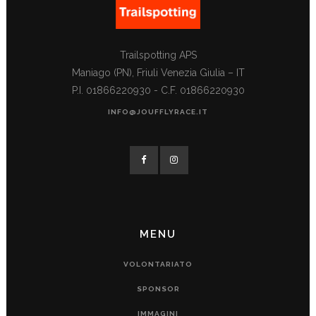
Trailspotting APS
Maniago (PN), Friuli Venezia Giulia – IT
P.I. 01866220930 - C.F. 01866220930
INFO@JOUFFLYRACE.IT
MENU
VOLONTARIATO
SPONSOR
IMMAGINI