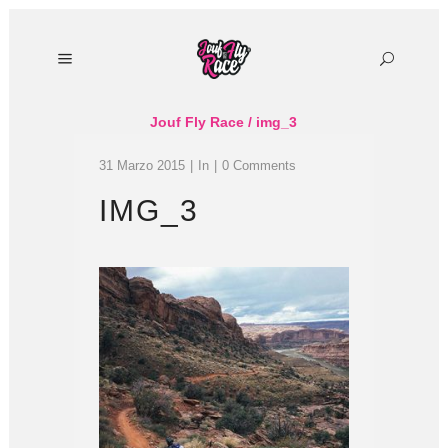
Jouf Fly Race
/
img_3
31 Marzo 2015
In
0 Comments
IMG_3