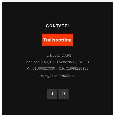
CONTATTI
Trailspotting APS
Maniago (PN), Friuli Venezia Giulia – IT
P.I. 01866220930 - C.F. 01866220930
INFO@JOUFFLYRACE.IT