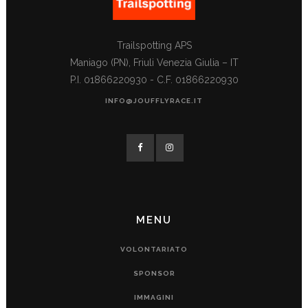
Trailspotting APS
Maniago (PN), Friuli Venezia Giulia – IT
P.I. 01866220930 - C.F. 01866220930
INFO@JOUFFLYRACE.IT
MENU
VOLONTARIATO
SPONSOR
IMMAGINI