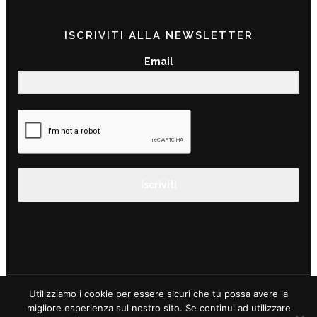
ISCRIVITI ALLA NEWSLETTER
Email
Iscriviti
Utilizziamo i cookie per essere sicuri che tu possa avere la
migliore esperienza sul nostro sito. Se continui ad utilizzare
©2019 TRAILSPOTTING APS – C.F E P.I. 01866220930 –
PRIVACY