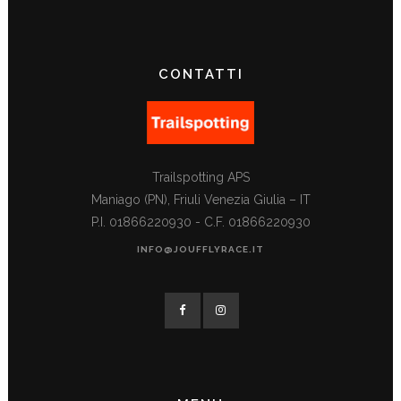
CONTATTI
Trailspotting APS
Maniago (PN), Friuli Venezia Giulia – IT
P.I. 01866220930 - C.F. 01866220930
INFO@JOUFFLYRACE.IT