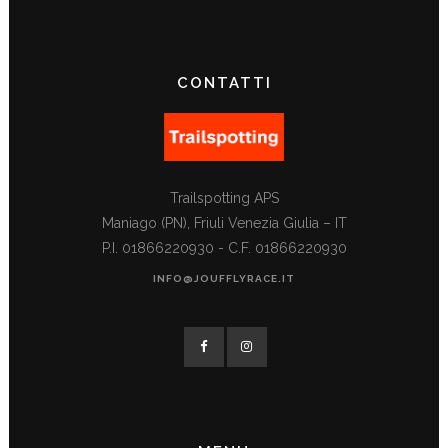
CONTATTI
Trailspotting APS
Maniago (PN), Friuli Venezia Giulia – IT
P.I. 01866220930 - C.F. 01866220930
INFO@JOUFFLYRACE.IT