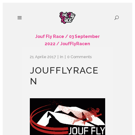
Jouf Fly Race
/
03 September
2022
/
JoufFlyRacen
21 Aprile 2017
In
0 Comments
JOUFFLYRACE
N