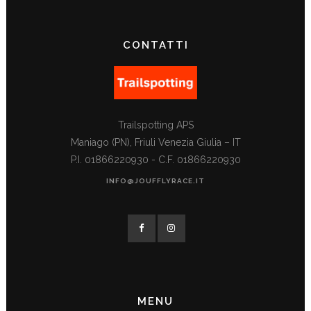
CONTATTI
Trailspotting APS
Maniago (PN), Friuli Venezia Giulia – IT
P.I. 01866220930 - C.F. 01866220930
INFO@JOUFFLYRACE.IT
MENU