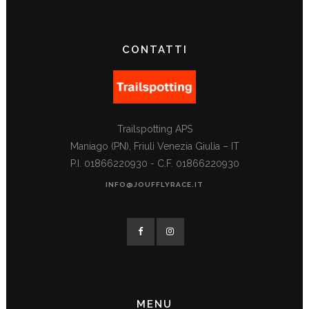
CONTATTI
Trailspotting APS
Maniago (PN), Friuli Venezia Giulia – IT
P.I. 01866220930 - C.F. 01866220930
INFO@JOUFFLYRACE.IT
MENU