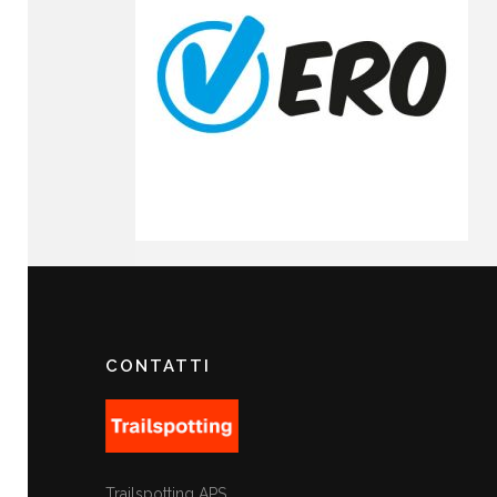
CONTATTI
Trailspotting APS