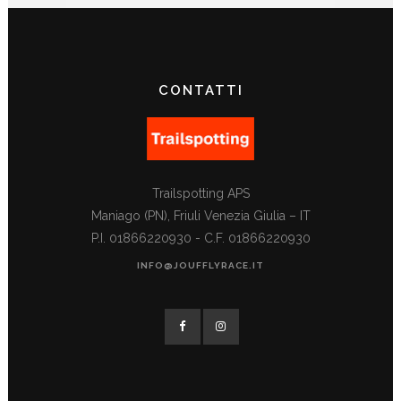
CONTATTI
Trailspotting APS
Maniago (PN), Friuli Venezia Giulia – IT
P.I. 01866220930 - C.F. 01866220930
INFO@JOUFFLYRACE.IT