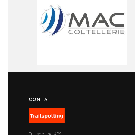
CONTATTI
Trailspotting APS