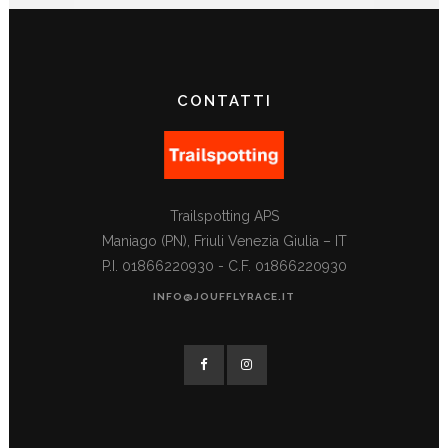
CONTATTI
Trailspotting APS
Maniago (PN), Friuli Venezia Giulia – IT
P.I. 01866220930 - C.F. 01866220930
INFO@JOUFFLYRACE.IT