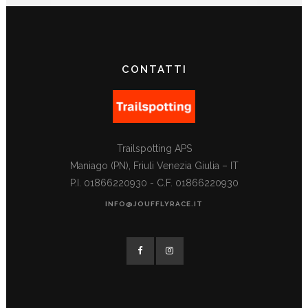
CONTATTI
Trailspotting APS
Maniago (PN), Friuli Venezia Giulia – IT
P.I. 01866220930 - C.F. 01866220930
INFO@JOUFFLYRACE.IT