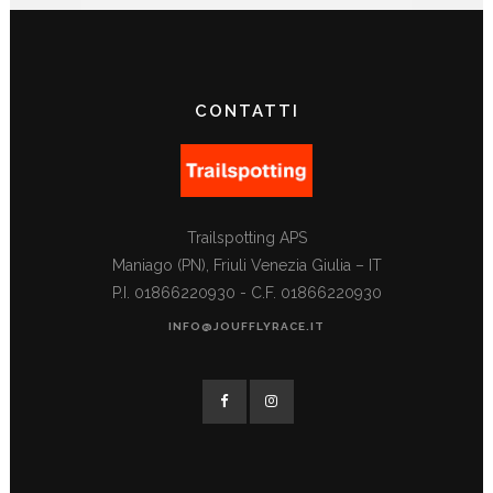
CONTATTI
Trailspotting APS
Maniago (PN), Friuli Venezia Giulia – IT
P.I. 01866220930 - C.F. 01866220930
INFO@JOUFFLYRACE.IT